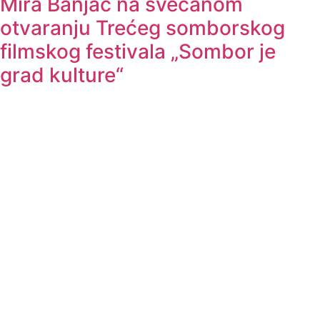
Mira Banjac na svečanom
otvaranju Trećeg somborskog
filmskog festivala „Sombor je
grad kulture“