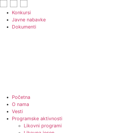
Skip
to
Konkursi
content
Javne nabavke
Dokumenti
Početna
O nama
Vesti
Programske aktivnosti
Likovni programi
Likovna jesen