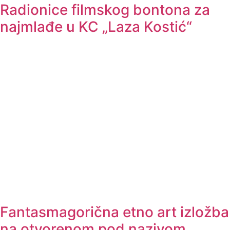
Radionice filmskog bontona za
najmlađe u KC „Laza Kostić“
Fantasmagorična etno art izložba
na otvorenom pod nazivom