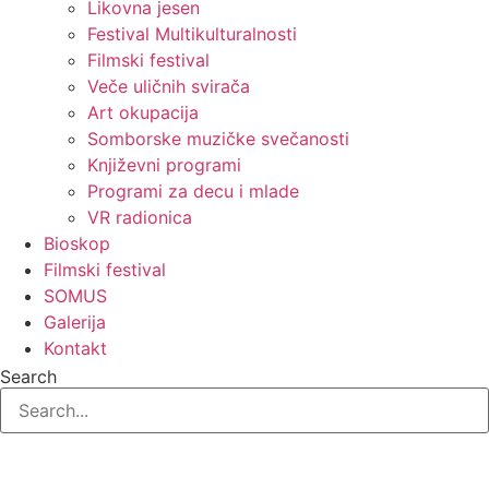
Likovna jesen
Festival Multikulturalnosti
Filmski festival
Veče uličnih svirača
Art okupacija
Somborske muzičke svečanosti
Književni programi
Programi za decu i mlade
VR radionica
Bioskop
Filmski festival
SOMUS
Galerija
Kontakt
Search