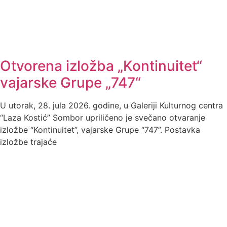
Otvorena izložba „Kontinuitet“
vajarske Grupe „747“
U utorak, 28. jula 2026. godine, u Galeriji Kulturnog centra
“Laza Kostić” Sombor upriličeno je svečano otvaranje
izložbe “Kontinuitet”, vajarske Grupe “747”. Postavka
izložbe trajaće