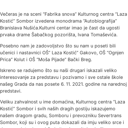
Večeras je na sceni “Fabrika snova” Kulturnog centra “Laza
Kostić” Sombor izvedena monodrama “Autobiografija”
Branislava Nušića.Kulturni centar imao je čast da ugosti
prvaka drame Šabačkog pozorišta, Ivana Tomaševića.
Posebno nam je zadovoljstvo što su nam u poseti bili
učenici i nastavnici OŠ” Laza Kostić” Gakovo, OŠ “Ognjen
Prica” Kolut i OŠ “Moša Pijade” Bački Breg.
Iskreno se radujemo što su naši drugari iskazali veliko
interesovanje za predstavu i pozivamo i sve ostale škole
našeg Grada da nas posete 6. 11. 2021. godine na narednoj
predstavi.
Veliku zahvalnost u ime domaćina, Kulturnog centra “Laza
Kostić” Sombor i svih naših dragih gostiju iskazujemo
našem dragom gradu, Somboru i prevozniku Severtrans
Sombor, koji su i ovog puta dokazali da imju veliko srce i