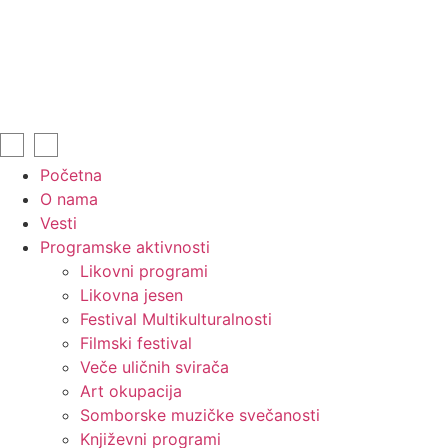
Početna
O nama
Vesti
Programske aktivnosti
Likovni programi
Likovna jesen
Festival Multikulturalnosti
Filmski festival
Veče uličnih svirača
Art okupacija
Somborske muzičke svečanosti
Književni programi