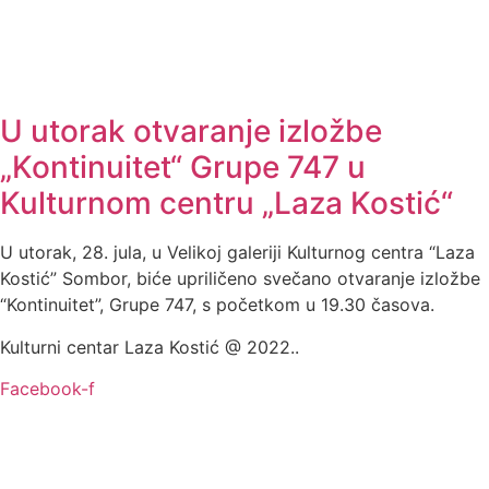
U utorak otvaranje izložbe
„Kontinuitet“ Grupe 747 u
Kulturnom centru „Laza Kostić“
U utorak, 28. jula, u Velikoj galeriji Kulturnog centra “Laza
Kostić” Sombor, biće upriličeno svečano otvaranje izložbe
“Kontinuitet”, Grupe 747, s početkom u 19.30 časova.
Kulturni centar Laza Kostić @ 2022..
Facebook-f