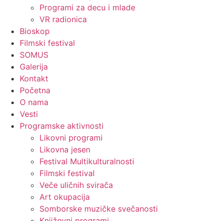
Programi za decu i mlade
VR radionica
Bioskop
Filmski festival
SOMUS
Galerija
Kontakt
Početna
O nama
Vesti
Programske aktivnosti
Likovni programi
Likovna jesen
Festival Multikulturalnosti
Filmski festival
Veče uličnih svirača
Art okupacija
Somborske muzičke svečanosti
Književni programi