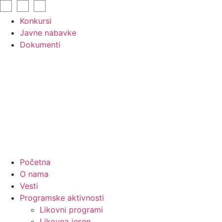
Skip
to
Konkursi
content
Javne nabavke
Dokumenti
Početna
O nama
Vesti
Programske aktivnosti
Likovni programi
Likovna jesen