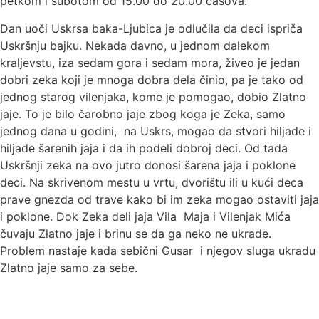
petkom i subotom od 15.00 do 20.00 časova.
Dan uoči Uskrsa baka-Ljubica je odlučila da deci ispriča
Uskršnju bajku. Nekada davno, u jednom dalekom
kraljevstu, iza sedam gora i sedam mora, živeo je jedan
dobri zeka koji je mnoga dobra dela činio, pa je tako od
jednog starog vilenjaka, kome je pomogao, dobio Zlatno
jaje. To je bilo čarobno jaje zbog koga je Zeka, samo
jednog dana u godini, na Uskrs, mogao da stvori hiljade i
hiljade šarenih jaja i da ih podeli dobroj deci. Od tada
Uskršnji zeka na ovo jutro donosi šarena jaja i poklone
deci. Na skrivenom mestu u vrtu, dvorištu ili u kući deca
prave gnezda od trave kako bi im zeka mogao ostaviti jaja
i poklone. Dok Zeka deli jaja Vila Maja i Vilenjak Mića
čuvaju Zlatno jaje i brinu se da ga neko ne ukrade.
Problem nastaje kada sebični Gusar i njegov sluga ukradu
Zlatno jaje samo za sebe.