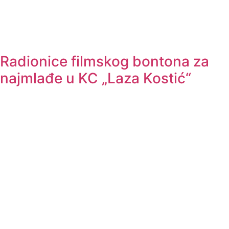
Radionice filmskog bontona za
najmlađe u KC „Laza Kostić“