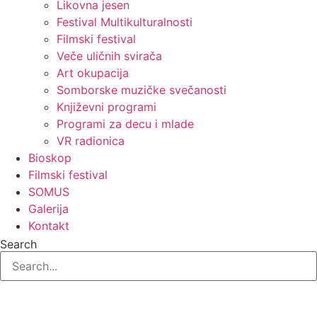
Likovna jesen
Festival Multikulturalnosti
Filmski festival
Veče uličnih svirača
Art okupacija
Somborske muzičke svečanosti
Književni programi
Programi za decu i mlade
VR radionica
Bioskop
Filmski festival
SOMUS
Galerija
Kontakt
Search