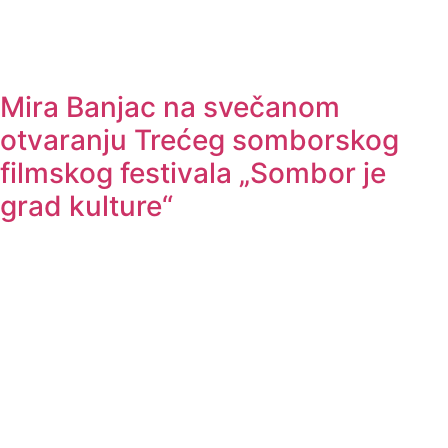
Mira Banjac na svečanom
otvaranju Trećeg somborskog
filmskog festivala „Sombor je
grad kulture“