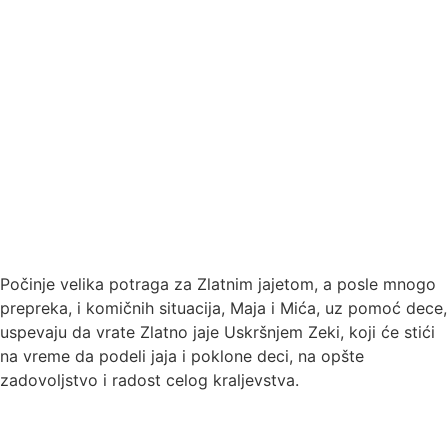
Počinje velika potraga za Zlatnim jajetom, a posle mnogo
prepreka, i komičnih situacija, Maja i Mića, uz pomoć dece,
uspevaju da vrate Zlatno jaje Uskršnjem Zeki, koji će stići
na vreme da podeli jaja i poklone deci, na opšte
zadovoljstvo i radost celog kraljevstva.