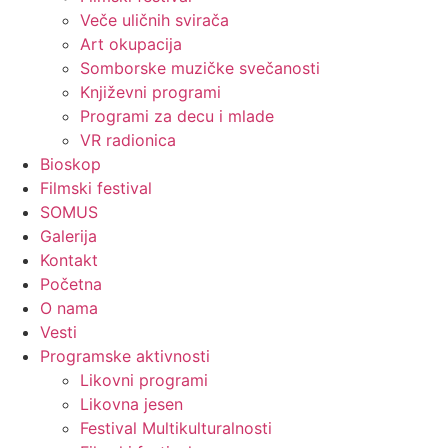
Veče uličnih svirača
Art okupacija
Somborske muzičke svečanosti
Književni programi
Programi za decu i mlade
VR radionica
Bioskop
Filmski festival
SOMUS
Galerija
Kontakt
Početna
O nama
Vesti
Programske aktivnosti
Likovni programi
Likovna jesen
Festival Multikulturalnosti