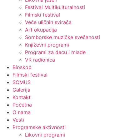
Festival Multikulturalnosti
Filmski festival
Veče uličnih svirača
Art okupacija
Somborske muzičke svečanosti
Književni programi
Programi za decu i mlade
VR radionica
Bioskop
Filmski festival
SOMUS
Galerija
Kontakt
Početna
O nama
Vesti
Programske aktivnosti
Likovni programi