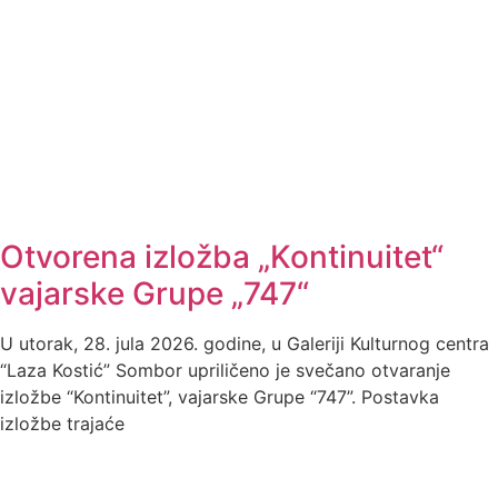
Otvorena izložba „Kontinuitet“
vajarske Grupe „747“
U utorak, 28. jula 2026. godine, u Galeriji Kulturnog centra
“Laza Kostić” Sombor upriličeno je svečano otvaranje
izložbe “Kontinuitet”, vajarske Grupe “747”. Postavka
izložbe trajaće