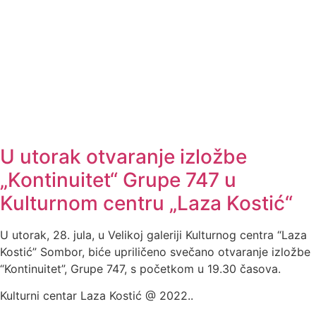
U utorak otvaranje izložbe
„Kontinuitet“ Grupe 747 u
Kulturnom centru „Laza Kostić“
U utorak, 28. jula, u Velikoj galeriji Kulturnog centra “Laza
Kostić” Sombor, biće upriličeno svečano otvaranje izložbe
“Kontinuitet”, Grupe 747, s početkom u 19.30 časova.
Kulturni centar Laza Kostić @ 2022..