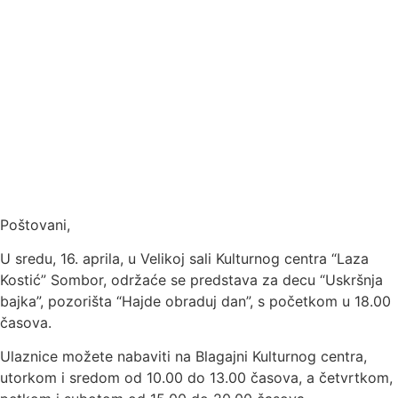
Poštovani,
U sredu, 16. aprila, u Velikoj sali Kulturnog centra “Laza
Kostić” Sombor, održaće se predstava za decu “Uskršnja
bajka”, pozorišta “Hajde obraduj dan”, s početkom u 18.00
časova.
Ulaznice možete nabaviti na Blagajni Kulturnog centra,
utorkom i sredom od 10.00 do 13.00 časova, a četvrtkom,