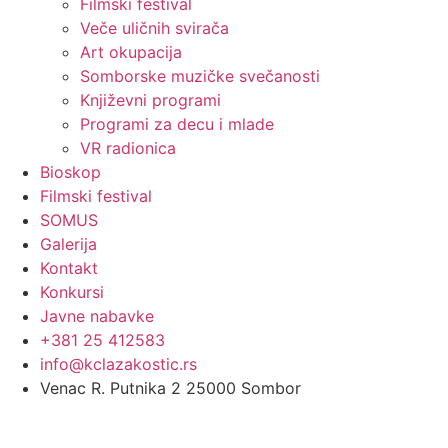
Filmski festival
Veče uličnih svirača
Art okupacija
Somborske muzičke svečanosti
Književni programi
Programi za decu i mlade
VR radionica
Bioskop
Filmski festival
SOMUS
Galerija
Kontakt
Konkursi
Javne nabavke
+381 25 412583
info@kclazakostic.rs
Venac R. Putnika 2 25000 Sombor