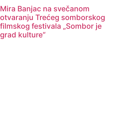
Mira Banjac na svečanom
otvaranju Trećeg somborskog
filmskog festivala „Sombor je
grad kulture“