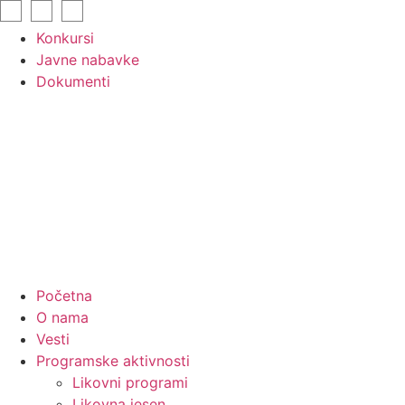
Skip
to
Konkursi
content
Javne nabavke
Dokumenti
Početna
O nama
Vesti
Programske aktivnosti
Likovni programi
Likovna jesen