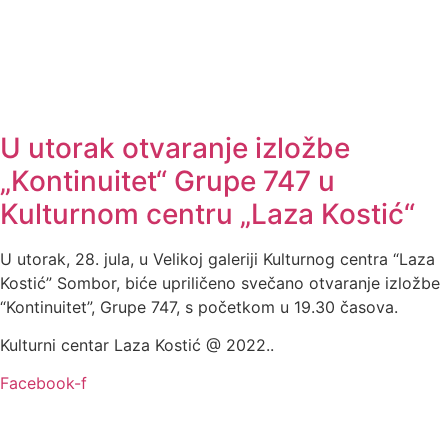
U utorak otvaranje izložbe
„Kontinuitet“ Grupe 747 u
Kulturnom centru „Laza Kostić“
U utorak, 28. jula, u Velikoj galeriji Kulturnog centra “Laza
Kostić” Sombor, biće upriličeno svečano otvaranje izložbe
“Kontinuitet”, Grupe 747, s početkom u 19.30 časova.
Kulturni centar Laza Kostić @ 2022..
Facebook-f