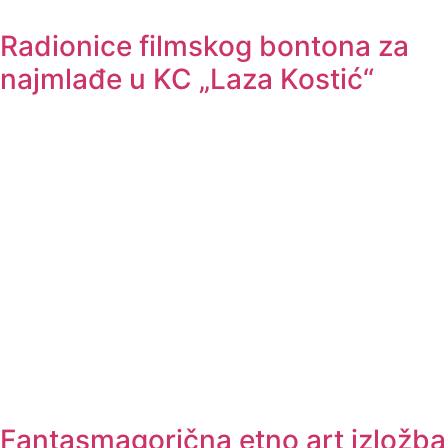
Radionice filmskog bontona za
najmlađe u KC „Laza Kostić“
Fantasmagorična etno art izložba