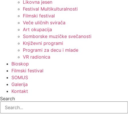
Likovna jesen
Festival Multikulturalnosti
Filmski festival
Veče uličnih svirača
Art okupacija
Somborske muzičke svečanosti
Književni programi
Programi za decu i mlade
VR radionica
Bioskop
Filmski festival
SOMUS
Galerija
Kontakt
Search