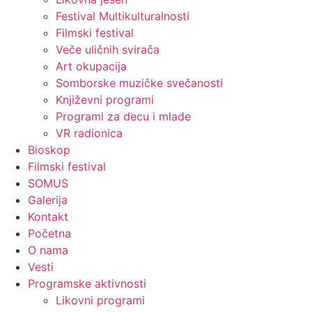
Festival Multikulturalnosti
Filmski festival
Veče uličnih svirača
Art okupacija
Somborske muzičke svečanosti
Književni programi
Programi za decu i mlade
VR radionica
Bioskop
Filmski festival
SOMUS
Galerija
Kontakt
Početna
O nama
Vesti
Programske aktivnosti
Likovni programi