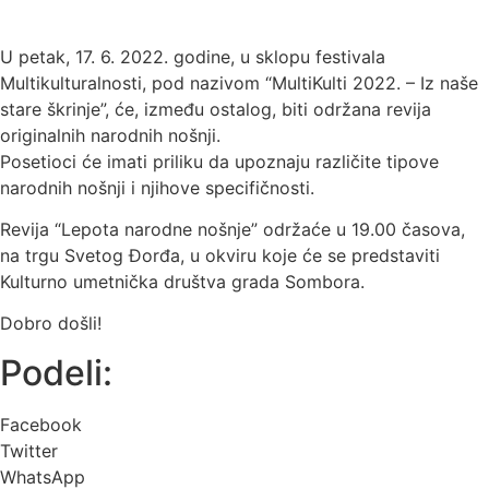
U petak, 17. 6. 2022. godine, u sklopu festivala
Multikulturalnosti, pod nazivom “MultiKulti 2022. – Iz naše
stare škrinje”, će, između ostalog, biti održana revija
originalnih narodnih nošnji.
Posetioci će imati priliku da upoznaju različite tipove
narodnih nošnji i njihove specifičnosti.
Revija “Lepota narodne nošnje” održaće u 19.00 časova,
na trgu Svetog Đorđa, u okviru koje će se predstaviti
Kulturno umetnička društva grada Sombora.
Dobro došli!
Podeli:
Facebook
Twitter
WhatsApp