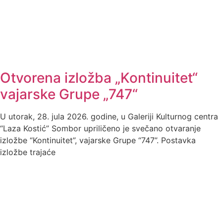
Otvorena izložba „Kontinuitet“
vajarske Grupe „747“
U utorak, 28. jula 2026. godine, u Galeriji Kulturnog centra
“Laza Kostić” Sombor upriličeno je svečano otvaranje
izložbe “Kontinuitet”, vajarske Grupe “747”. Postavka
izložbe trajaće