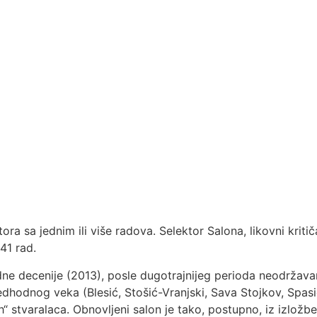
ra sa jednim ili više radova. Selektor Salona, likovni kriti
41 rad.
ne decenije (2013), posle dugotrajnijeg perioda neodržavanj
 predhodnog veka (Blesić, Stošić-Vranjski, Sava Stojkov, Spa
ih“ stvaralaca. Obnovljeni salon je tako, postupno, iz izlož