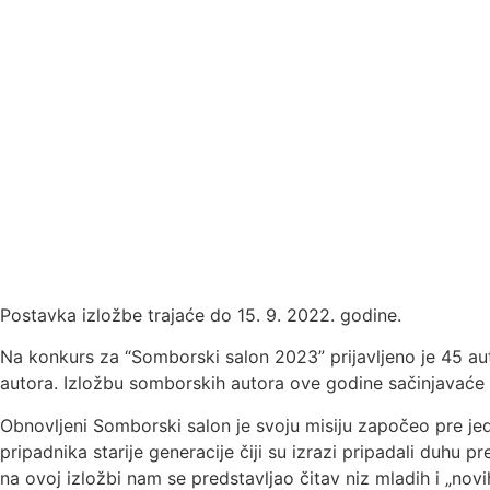
Postavka izložbe trajaće do 15. 9. 2022. godine.
Na konkurs za “Somborski salon 2023” prijavljeno je 45 auto
autora. Izložbu somborskih autora ove godine sačinjavaće 
Obnovljeni Somborski salon je svoju misiju započeo pre jed
pripadnika starije generacije čiji su izrazi pripadali duhu
na ovoj izložbi nam se predstavljao čitav niz mladih i „nov