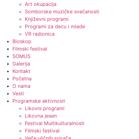
Art okupacija
Somborske muzičke svečanosti
Književni programi
Programi za decu i mlade
VR radionica
Bioskop
Filmski festival
SOMUS
Galerija
Kontakt
Početna
O nama
Vesti
Programske aktivnosti
Likovni programi
Likovna jesen
Festival Multikulturalnosti
Filmski festival
Veče uličnih svirača