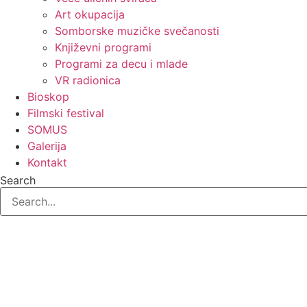
Art okupacija
Somborske muzičke svečanosti
Književni programi
Programi za decu i mlade
VR radionica
Bioskop
Filmski festival
SOMUS
Galerija
Kontakt
Search