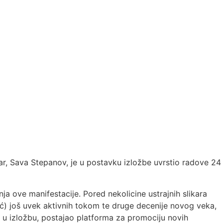
čar, Sava Stepanov, je u postavku izložbe uvrstio radove 24
a ove manifestacije. Pored nekolicine ustrajnih slikara
sić) još uvek aktivnih tokom te druge decenije novog veka,
be u izložbu, postajao platforma za promociju novih