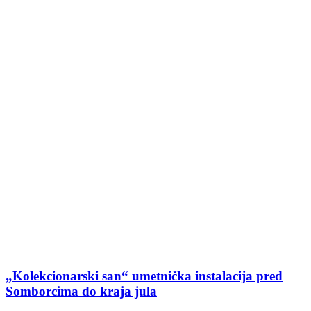
„Kolekcionarski san“ umetnička instalacija pred
Somborcima do kraja jula