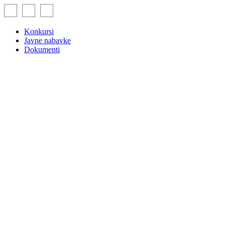
Skip
to
content
Konkursi
Javne nabavke
Dokumenti