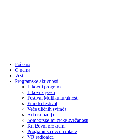
Početna
O nama
Vesti
Programske aktivnosti
Likovni programi
Likovna jesen
Festival Multikulturalnosti
Filmski festival
Veče uličnih svirača
Art okupacija
Somborske muzičke svečanosti
Književni programi
Programi za decu i mlade
VR radionica