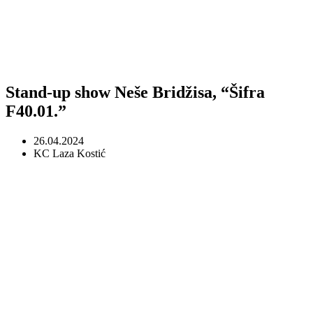
Stand-up show Neše Bridžisa, “Šifra
F40.01.”
26.04.2024
KC Laza Kostić