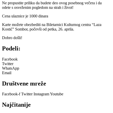
Ne propustite priliku da budete deo ovog posebnog večera i da
odete s osveženim pogledom na strah i život!
Cena ulaznice je 1000 dinara
Karte možete obezbediti na Biletarnici Kulturnog centra “Laza
Kostić” Sombor, počevši od petka, 26. aprila.
Dobro došli!
Podeli:
Facebook
Twitter
WhatsApp
Email
Društvene mreže
Facebook-f
Twitter
Instagram
Youtube
Najčitanije