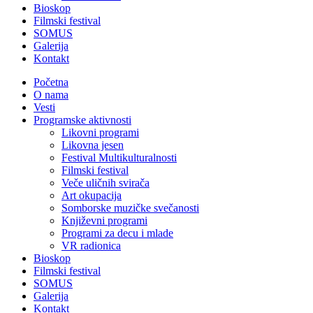
Bioskop
Filmski festival
SOMUS
Galerija
Kontakt
Početna
O nama
Vesti
Programske aktivnosti
Likovni programi
Likovna jesen
Festival Multikulturalnosti
Filmski festival
Veče uličnih svirača
Art okupacija
Somborske muzičke svečanosti
Književni programi
Programi za decu i mlade
VR radionica
Bioskop
Filmski festival
SOMUS
Galerija
Kontakt