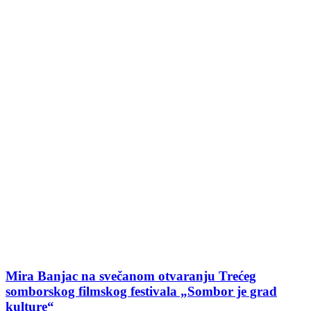
Mira Banjac na svečanom otvaranju Trećeg
somborskog filmskog festivala „Sombor je grad
kulture“