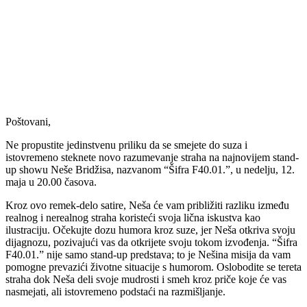
Poštovani,
Ne propustite jedinstvenu priliku da se smejete do suza i
istovremeno steknete novo razumevanje straha na najnovijem stand-
up showu Neše Bridžisa, nazvanom “Šifra F40.01.”, u nedelju, 12.
maja u 20.00 časova.
Kroz ovo remek-delo satire, Neša će vam približiti razliku između
realnog i nerealnog straha koristeći svoja lična iskustva kao
ilustraciju. Očekujte dozu humora kroz suze, jer Neša otkriva svoju
dijagnozu, pozivajući vas da otkrijete svoju tokom izvođenja. “Šifra
F40.01.” nije samo stand-up predstava; to je Nešina misija da vam
pomogne prevazići životne situacije s humorom. Oslobodite se tereta
straha dok Neša deli svoje mudrosti i smeh kroz priče koje će vas
nasmejati, ali istovremeno podstaći na razmišljanje.