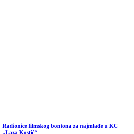
Radionice filmskog bontona za najmlađe u KC
„Laza Kostić“