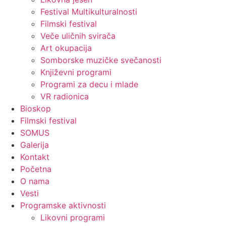
Festival Multikulturalnosti
Filmski festival
Veče uličnih svirača
Art okupacija
Somborske muzičke svečanosti
Književni programi
Programi za decu i mlade
VR radionica
Bioskop
Filmski festival
SOMUS
Galerija
Kontakt
Početna
O nama
Vesti
Programske aktivnosti
Likovni programi