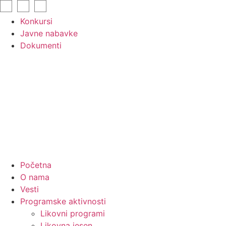
Skip
to
Konkursi
content
Javne nabavke
Dokumenti
Početna
O nama
Vesti
Programske aktivnosti
Likovni programi
Likovna jesen