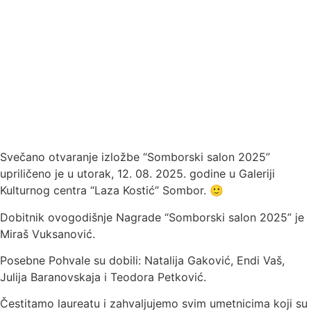
Svečano otvaranje izložbe “Somborski salon 2025”
upriličeno je u utorak, 12. 08. 2025. godine u Galeriji
Kulturnog centra “Laza Kostić” Sombor. 🙂
Dobitnik ovogodišnje Nagrade “Somborski salon 2025” je
Miraš Vuksanović.
Posebne Pohvale su dobili: Natalija Gaković, Endi Vaš,
Julija Baranovskaja i Teodora Petković.
Čestitamo laureatu i zahvaljujemo svim umetnicima koji su