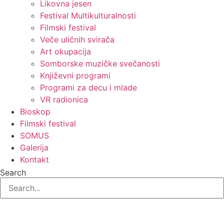
Likovna jesen
Festival Multikulturalnosti
Filmski festival
Veče uličnih svirača
Art okupacija
Somborske muzičke svečanosti
Književni programi
Programi za decu i mlade
VR radionica
Bioskop
Filmski festival
SOMUS
Galerija
Kontakt
Search