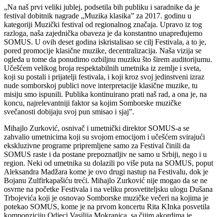
„Na naš prvi veliki jublej, podsetila bih publiku i saradnike da je
festival dobitnik nagrade „Muzika klasika” za 2017. godinu u
kategoriji Muzički festival od regionalnog značaja. Upravo iz tog
razloga, naša zajednička obaveza je da konstantno unapređujemo
SOMUS. U ovih deset godina iskristalisao se cilj Festivala, a to je,
pored promocije klasične muzike, decentralizacija. Naša vizija se
ogleda u tome da ponudimo ozbiljnu muziku što širem auditorijumu.
Učešćem velikog broja respektabilnih umetnika iz zemlje i sveta,
koji su postali i prijatelji festivala, i koji kroz svoj jedinstveni izraz
nude somborskoj publici nove interpretacije klasične muzike, tu
misiju smo ispunili. Publika kontinuirano prati naš rad, a ona je, na
koncu, najrelevantniji faktor sa kojim Somborske muzičke
svečanosti dobijaju svoj pun smisao i sjaj”.
Mihajlo Zurković, osnivač i umetnički direktor SOMUS-a se
zahvalio umetnicima koji su svojom emocijom i učešćem svirajući
ekskluzivne programe pripremljene samo za Festival činili da
SOMUS raste i da postane prepoznatljiv ne samo u Srbiji, nego i u
region. Neki od umetnika su dolazili po više puta na SOMUS, poput
Aleksandra Madžara kome je ovo drugi nastup na Festivalu, dok je
Bojanu Zulfirkapašiću treći. Mihajlo Zurković nije mogao da se ne
osvrne na početke Festivala i na veliku prosvetiteljsku ulogu Dušana
Trbojevića koji je osnovao Somborske muzičke večeri na kojima je
potekao SOMUS, kome je na prvom koncertu Rita KInka posvetila
komponziciju Odjeci Vasilija Mokranjca, sa čijim akordima je