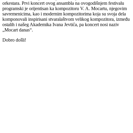
orkestara. Prvi koncert ovog ansambla na ovogodišnjem festivalu
programski je orijentisan ka kompozitoru V. A. Mocartu, njegovim
savremenicima, kao i modernim kompozitorima koja su svoja dela
komponovali inspirisani stvaralaštvom velikog kompozitora, između
ostalih i našeg Akademika Ivana Jevtića, pa koncert nosi naziv
„Mocart danas“.
Dobro došli!