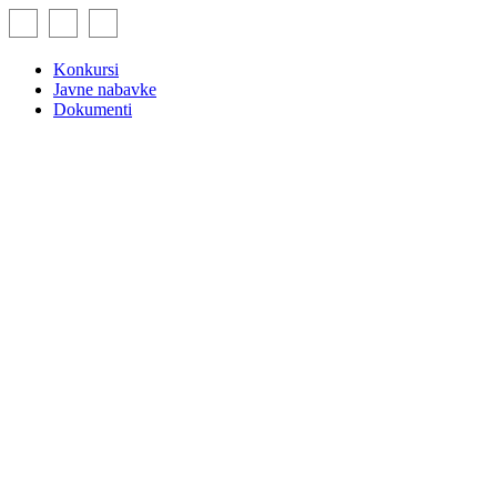
Skip
to
content
Konkursi
Javne nabavke
Dokumenti