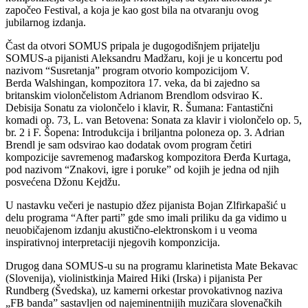
započeo Festival, a koja je kao gost bila na otvaranju ovog
jubilarnog izdanja.
Čast da otvori SOMUS pripala je dugogodišnjem prijatelju
SOMUS-a pijanisti Aleksandru Madžaru, koji je u koncertu pod
nazivom “Susretanja” program otvorio kompozicijom V.
Berda Walshingan, kompozitora 17. veka, da bi zajedno sa
britanskim violončelistom Adrianom Brendlom odsvirao K.
Debisija Sonatu za violončelo i klavir, R. Šumana: Fantastični
komadi op. 73, L. van Betovena: Sonata za klavir i violončelo op. 5,
br. 2 i F. Šopena: Introdukcija i briljantna poloneza op. 3. Adrian
Brendl je sam odsvirao kao dodatak ovom program četiri
kompozicije savremenog mađarskog kompozitora Đerđa Kurtaga,
pod nazivom “Znakovi, igre i poruke” od kojih je jedna od njih
posvećena Džonu Kejdžu.
U nastavku večeri je nastupio džez pijanista Bojan Zlfirkapašić u
delu programa “After parti” gde smo imali priliku da ga vidimo u
neuobičajenom izdanju akustično-elektronskom i u veoma
inspirativnoj interpretaciji njegovih komponzicija.
Drugog dana SOMUS-u su na programu klarinetista Mate Bekavac
(Slovenija), violinistkinja Maired Hiki (Irska) i pijanista Per
Rundberg (Švedska), uz kamerni orkestar provokativnog naziva
„FB banda” sastavljen od najeminentnijih muzičara slovenačkih