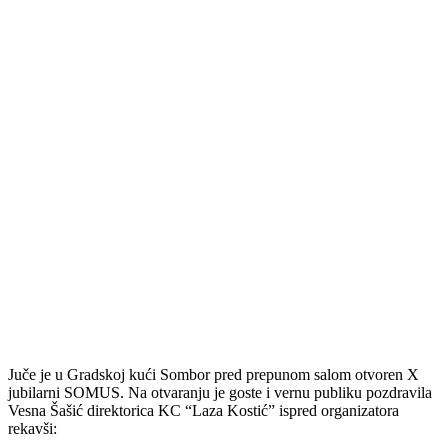
Juče je u Gradskoj kući Sombor pred prepunom salom otvoren X
jubilarni SOMUS. Na otvaranju je goste i vernu publiku pozdravila
Vesna Šašić direktorica KC “Laza Kostić” ispred organizatora
rekavši: