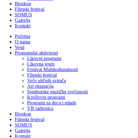
Bioskop
Filmski festival
SOMUS
Galerija
Kontakt
Početna
O nama
Vesti
Programske aktivnosti
Likovni programi
Likovna jesen
Festival Multikulturalnosti
Filmski festival
Veče uličnih svirača
Art okupacija
Somborske muzičke svečanosti
Književni programi
Programi za decu i mlade
VR radionica
Bioskop
Filmski festival
SOMUS
Galerija
Kontakt