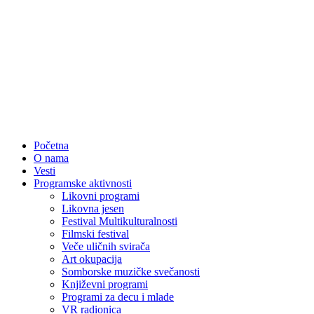
Početna
O nama
Vesti
Programske aktivnosti
Likovni programi
Likovna jesen
Festival Multikulturalnosti
Filmski festival
Veče uličnih svirača
Art okupacija
Somborske muzičke svečanosti
Književni programi
Programi za decu i mlade
VR radionica