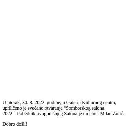
U utorak, 30. 8. 2022. godine, u Galeriji Kulturnog centra,
upriličeno je svečano otvaranje “Somborskog salona
2022”. Pobednik ovogodišnjeg Salona je umetnik Milan Zulić.
Dobro došli!