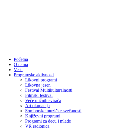
Početna
O nama
Vesti
Programske aktivnosti
Likovni programi
Likovna jesen
Festival Multikulturalnosti
Filmski festival
Veče uličnih svirača
Art okupacija
Somborske muzičke svečanosti
Književni programi
Programi za decu i mlade
VR radionica