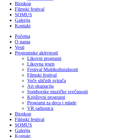
Bioskop
Filmski festival
SOMUS
Galerija
Kontakt
Početna
O nama
Vesti
Programske aktivnosti
Likovni programi
Likovna jesen
Festival Multikulturalnosti
Filmski festival
Veče uličnih svirača
Art okupacija
Somborske muzičke svečanosti
Književni programi
Programi za decu i mlade
VR radionica
Bioskop
Filmski festival
SOMUS
Galerija
Kontakt