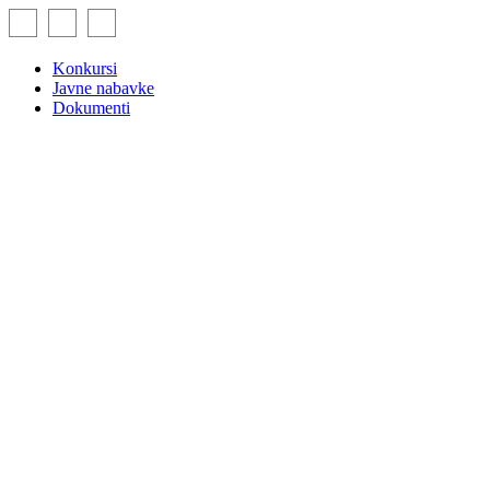
Skip
to
content
Konkursi
Javne nabavke
Dokumenti