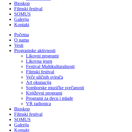
Bioskop
Filmski festival
SOMUS
Galerija
Kontakt
Početna
O nama
Vesti
Programske aktivnosti
Likovni programi
Likovna jesen
Festival Multikulturalnosti
Filmski festival
Veče uličnih svirača
Art okupacija
Somborske muzičke svečanosti
Književni programi
Programi za decu i mlade
VR radionica
Bioskop
Filmski festival
SOMUS
Galerija
Kontakt