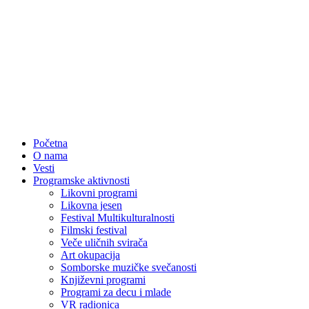
Početna
O nama
Vesti
Programske aktivnosti
Likovni programi
Likovna jesen
Festival Multikulturalnosti
Filmski festival
Veče uličnih svirača
Art okupacija
Somborske muzičke svečanosti
Književni programi
Programi za decu i mlade
VR radionica