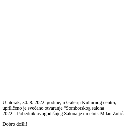
U utorak, 30. 8. 2022. godine, u Galeriji Kulturnog centra,
upriličeno je svečano otvaranje “Somborskog salona
2022”. Pobednik ovogodišnjeg Salona je umetnik Milan Zulić.
Dobro došli!