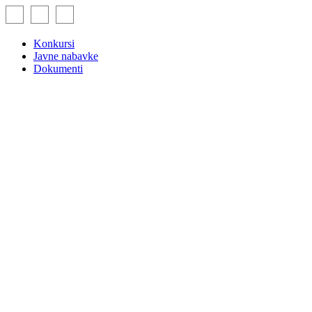
Skip
to
content
Konkursi
Javne nabavke
Dokumenti